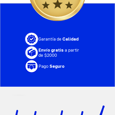
Garantía de
Calidad
Envío gratis
a partir
de $2000
Pago
Seguro
Power BCAA | A base de aminoácid
$
390.00