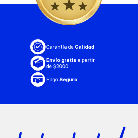
Garantía de
Calidad
Envío gratis
a partir
de $2000
Pago
Seguro
Power BCAA | A base de aminoácid
$
390.00