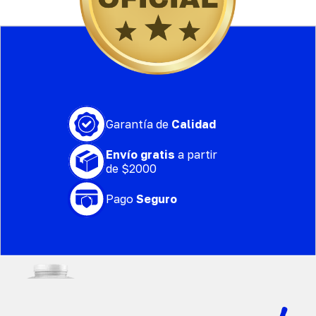
Garantía de
Calidad
Envío gratis
a partir
de $2000
Pago
Seguro
Premium Isolate | Proteína aislada
$
1,530.00