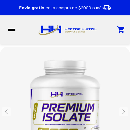
Ir al contenido
Envío gratis
en la compra de $2000 o más