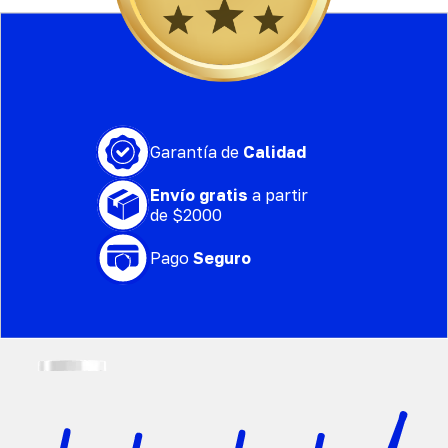
Garantía de
Calidad
Envío gratis
a partir
de $2000
Pago
Seguro
Nitro X | pre-entreno con cafeína, 
$
360.00