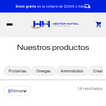
Ir al contenido
Envío gratis
en la compra de $2000 o más
Nuestros productos
Proteínas
Omegas
Aminoácidos
Creati
14 resultados
Filtros